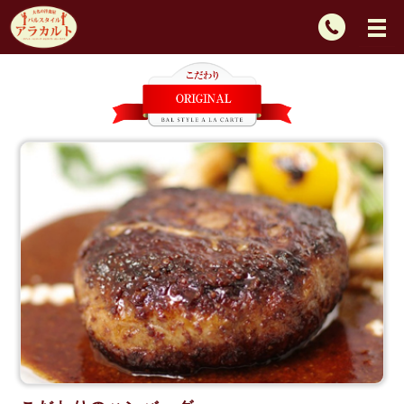
TEL：
092-
725-
2439