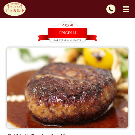
TEL：
092-
725-
2439