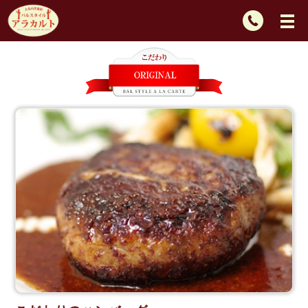
TEL：
092-
725-
2439