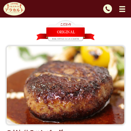
TEL：
092-
725-
2439