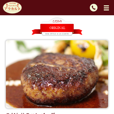
TEL：
092-
725-
2439