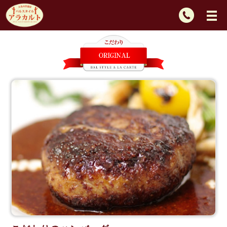
TEL：
092-
725-
2439