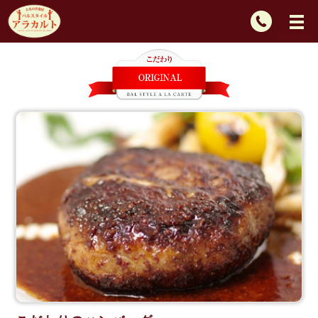
TEL：
092-
725-
2439