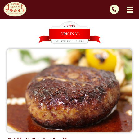
TEL：
092-
725-
2439