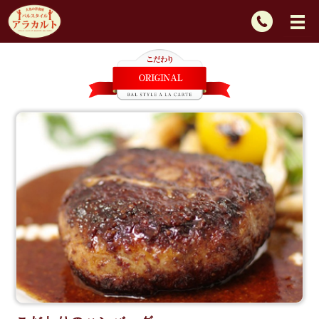
TEL：
092-
725-
2439